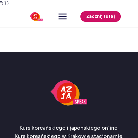
"; } }
Przejdź
do
Zacznij tutaj
treści
Kurs koreańskiego i japońskiego online.
Kurs koreańskiego w Krakowie stacjonarnie.