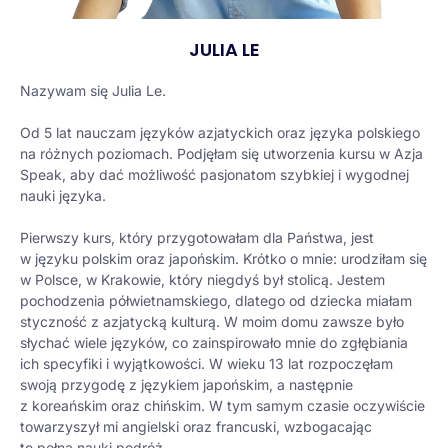
JULIA LE
Nazywam się Julia Le.
Od 5 lat nauczam języków azjatyckich oraz języka polskiego
na różnych poziomach. Podjęłam się utworzenia kursu w Azja
Speak, aby dać możliwość pasjonatom szybkiej i wygodnej
nauki języka.
Pierwszy kurs, który przygotowałam dla Państwa, jest
w języku polskim oraz japońskim. Krótko o mnie: urodziłam się
w Polsce, w Krakowie, który niegdyś był stolicą. Jestem
pochodzenia półwietnamskiego, dlatego od dziecka miałam
styczność z azjatycką kulturą. W moim domu zawsze było
słychać wiele języków, co zainspirowało mnie do zgłębiania
ich specyfiki i wyjątkowości. W wieku 13 lat rozpoczęłam
swoją przygodę z językiem japońskim, a następnie
z koreańskim oraz chińskim. W tym samym czasie oczywiście
towarzyszył mi angielski oraz francuski, wzbogacając
tę pełną nauki podróż.