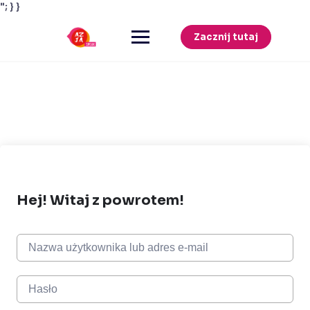
"; } }
Przejdź
do
Zacznij tutaj
treści
Hej! Witaj z powrotem!