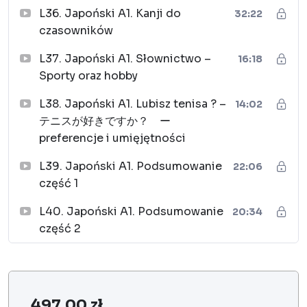
L36. Japoński A1. Kanji do
32:22
czasowników
L37. Japoński A1. Słownictwo –
16:18
Sporty oraz hobby
L38. Japoński A1. Lubisz tenisa ? –
14:02
テニスが好きですか？ ー
preferencje i umięjętności
L39. Japoński A1. Podsumowanie
22:06
część 1
L40. Japoński A1. Podsumowanie
20:34
część 2
497,00
zł