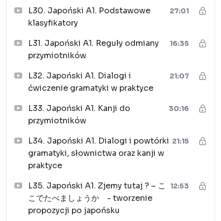
L30. Japoński A1. Podstawowe
27:01
klasyfikatory
L31. Japoński A1. Reguły odmiany
16:35
przymiotników
L32. Japoński A1. Dialogi i
21:07
ćwiczenie gramatyki w praktyce
L33. Japoński A1. Kanji do
30:16
przymiotników
L34. Japoński A1. Dialogi i powtórki
21:15
gramatyki, słownictwa oraz kanji w
praktyce
L35. Japoński A1. Zjemy tutaj ? – こ
12:53
こでたべましょうか - tworzenie
propozycji po japońsku