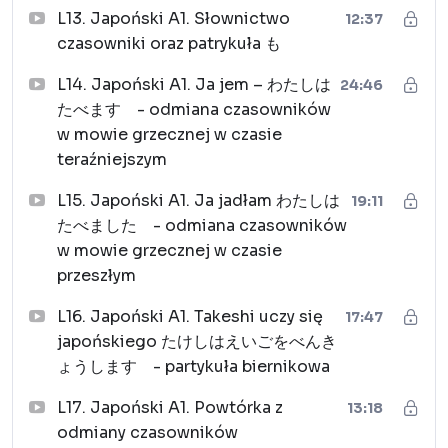
L13. Japoński A1. Słownictwo
12:37
czasowniki oraz patrykuła も
L14. Japoński A1. Ja jem – わたしは
24:46
たべます - odmiana czasowników
w mowie grzecznej w czasie
teraźniejszym
L15. Japoński A1. Ja jadłam わたしは
19:11
たべました - odmiana czasowników
w mowie grzecznej w czasie
przeszłym
L16. Japoński A1. Takeshi uczy się
17:47
japońskiego たけしはえいごをべんき
ょうします - partykuła biernikowa
L17. Japoński A1. Powtórka z
13:18
odmiany czasowników