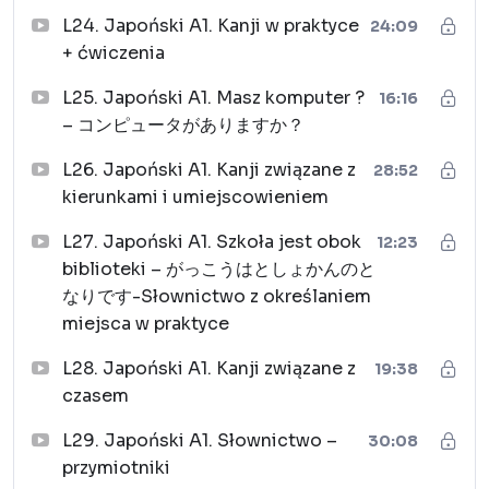
L24. Japoński A1. Kanji w praktyce
24:09
+ ćwiczenia
L25. Japoński A1. Masz komputer ?
16:16
– コンピュータがありますか？
L26. Japoński A1. Kanji związane z
28:52
kierunkami i umiejscowieniem
L27. Japoński A1. Szkoła jest obok
12:23
biblioteki – がっこうはとしょかんのと
なりです-Słownictwo z określaniem
miejsca w praktyce
L28. Japoński A1. Kanji związane z
19:38
czasem
L29. Japoński A1. Słownictwo –
30:08
przymiotniki