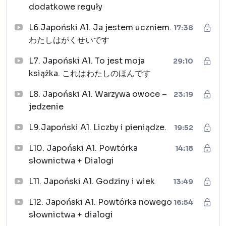
dodatkowe reguły
obowiązkach. Nauczysz się też, jak prosić o pomoc
w razie potrzeby, np. w sytuacjach związanych ze
L6.Japoński A1. Ja jestem uczniem.
17:38
zdrowiem.
わたしはがくせいです
Po ukończeniu poziomu A1 będziesz czytać ze
L7. Japoński A1. To jest moja
zrozumieniem proste teksty i samodzielnie
29:10
książka. これはわたしのほんです
tworzyć nieskomplikowane wypowiedzi. Z
łatwością opowiesz o swoich wakacyjnych
L8. Japoński A1. Warzywa owoce –
23:19
planach, przeszłych podróżach i zamierzeniach na
jedzenie
przyszłość!
L9.Japoński A1. Liczby i pieniądze.
19:52
L10. Japoński A1. Powtórka
14:18
słownictwa + Dialogi
L11. Japoński A1. Godziny i wiek
13:49
L12. Japoński A1. Powtórka nowego
16:54
słownictwa + dialogi