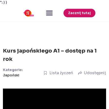
"; } }
Przejdź
do
Zacznij tutaj
treści
Kurs japońskiego A1 – dostęp na 1
rok
Kategorie:
Lista życzeń
Udostępnij
Japoński