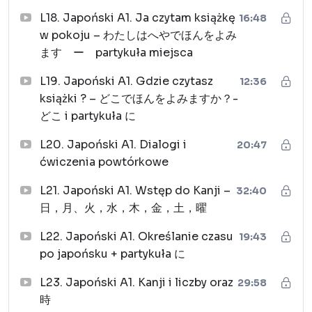
L18. Japoński A1. Ja czytam książkę
16:48
w pokoju – わたしはへやでほんをよみ
ます ー partykuła miejsca
L19. Japoński A1. Gdzie czytasz
12:36
książki ? – どこでほんをよみますか？-
どこ i partykuła に
L20. Japoński A1. Dialogi i
20:47
ćwiczenia powtórkowe
L21. Japoński A1. Wstęp do Kanji –
32:40
日，月、火，水，木，金，土，曜
L22. Japoński A1. Określanie czasu
19:43
po japońsku + partykuła に
L23. Japoński A1. Kanji i liczby oraz
29:58
時