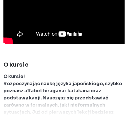
O kursie
O kursie!
Rozpoczynając naukę języka japońskiego, szybko
poznasz alfabet hiragana i katakana oraz
podstawy kanji. Nauczysz się przedstawiać
zarówno w formalnych, jak i nieformalnych
sytuacjach. Już od pierwszych lekcji będziesz
potrafił/a opowiedzieć o sobie i swojej rodzinie w
prosty, naturalny sposób.