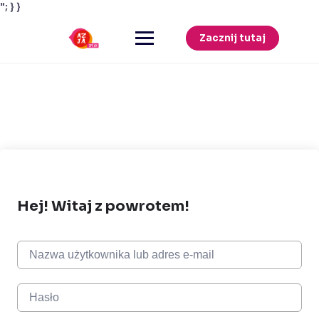
"; } }
Przejdź
do
Zacznij tutaj
treści
Hej! Witaj z powrotem!