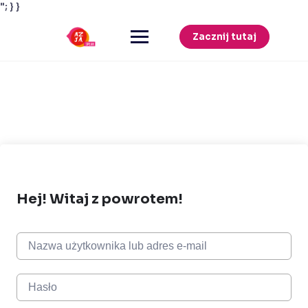
"; } }
Przejdź
do
Zacznij tutaj
treści
Hej! Witaj z powrotem!