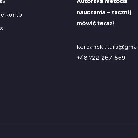
sy
Autorska metoda
nauczania – zacznij
e konto
mówić teraz!
s
koreanski.kurs@gmai
+48 722 267 559