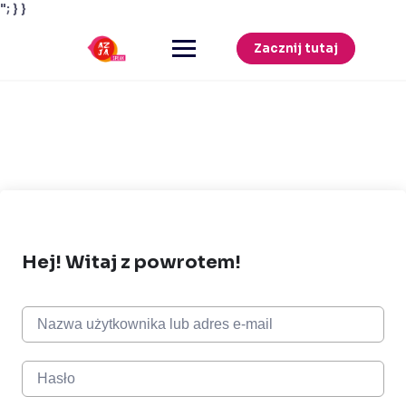
"; } }
Przejdź
do
Zacznij tutaj
treści
Hej! Witaj z powrotem!