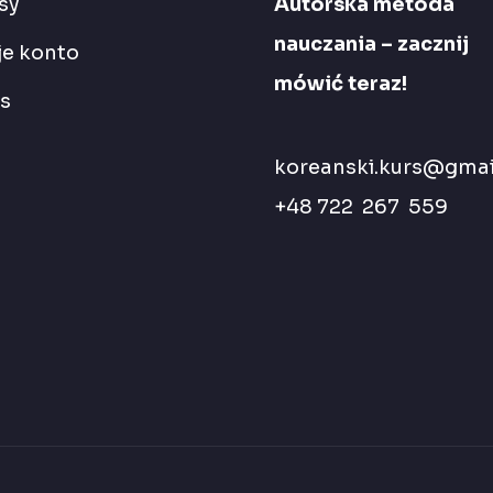
sy
Autorska metoda
nauczania – zacznij
e konto
mówić teraz!
s
koreanski.kurs@gmai
+48 722 267 559