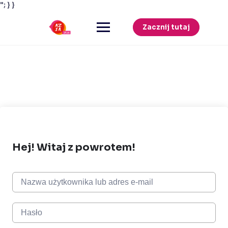
"; } }
Przejdź
do
Zacznij tutaj
treści
Hej! Witaj z powrotem!