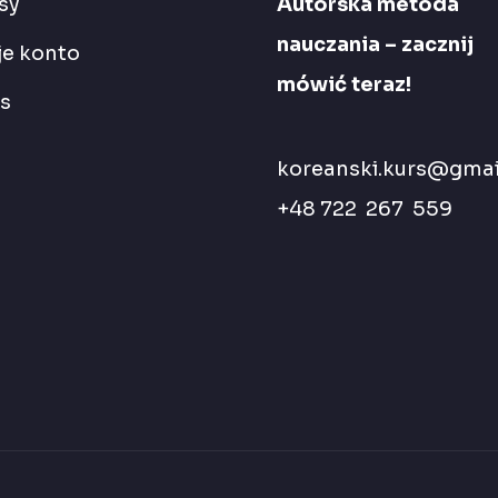
sy
Autorska metoda
nauczania – zacznij
e konto
mówić teraz!
s
koreanski.kurs@gmai
+48 722 267 559