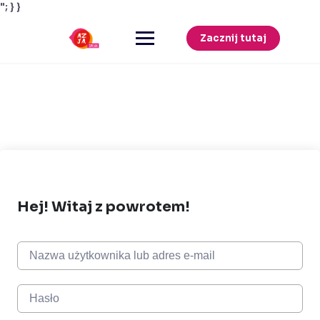
"; } }
Przejdź
do
Zacznij tutaj
treści
Hej! Witaj z powrotem!