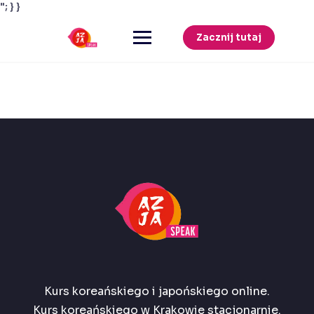
"; } }
Przejdź
do
Zacznij tutaj
treści
Kurs koreańskiego i japońskiego online.
Kurs koreańskiego w Krakowie stacjonarnie.